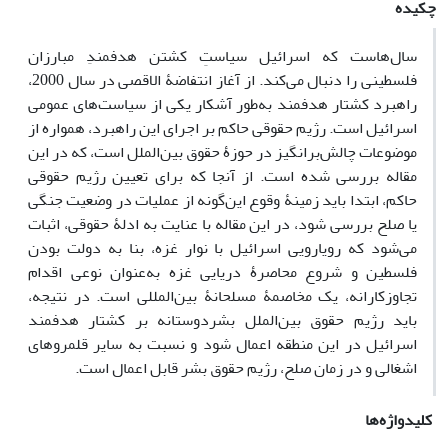
چکیده
سال‌هاست که اسرائیل سیاستِ کشتن هدفمندِ مبارزان
فلسطینی را دنبال می‌کند. از آغاز انتفاضۀ الاقصی در سال 2000،
راهبرد کشتار هدفمند به‌طور آشکار یکی از سیاست‌های عمومی
اسرائیل است. رژیم حقوقی حاکم بر اجرای این راهبرد، همواره از
موضوعات چالش‌برانگیز در حوزۀ حقوق بین‌الملل است، که در این
مقاله بررسی شده است. از آنجا که برای تعیین رژیم حقوقی
حاکم، ابتدا باید زمینۀ وقوع این‌گونه از عملیات در وضعیت جنگی
یا صلح بررسی شود، در این مقاله با عنایت به ادلۀ حقوقی، اثبات
می‌شود که رویارویی اسرائیل با نوار غزه، بنا به دولت بودن
فلسطین و شروع محاصرۀ دریایی غزه به‌عنوان نوعی اقدام
تجاوزکارانه، یک مخاصمۀ مسلحانۀ بین‌المللی است. در نتیجه،
باید رژیم حقوق بین‌الملل بشردوستانه بر کشتار هدفمند
اسرائیل در این منطقه اعمال شود و نسبت به سایر قلمروهای
اشغالی و در زمان صلح، رژیم حقوق بشر قابل اعمال است.
کلیدواژه‌ها