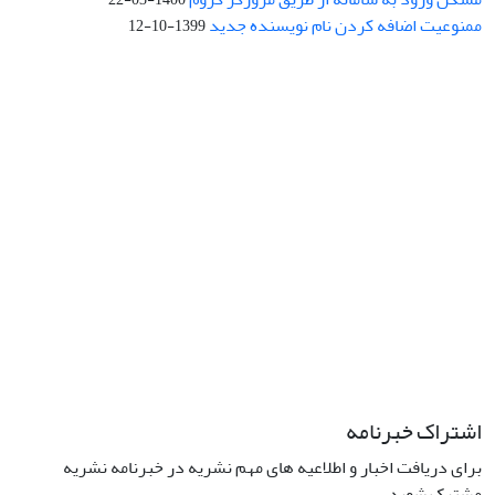
ممنوعیت اضافه کردن نام نویسنده جدید
1399-10-12
نشانی: تهران، خیابان جمهوری‌اسلامی، خیابان اردیبهشت، نبش خیابان
کمال‌زاده، شماره 43.
کد پستی: 1316683117
تلفن: 66414424-021 (تماس صرفاً از ساعت 9 الی 13 روزهای فرد)
پست الکترونیکی:
jplsq@ut.ac.ir
Creative Commons Attribution 4.0
This work is licensed under a
International License
اشتراک خبرنامه
برای دریافت اخبار و اطلاعیه های مهم نشریه در خبرنامه نشریه
مشترک شوید.