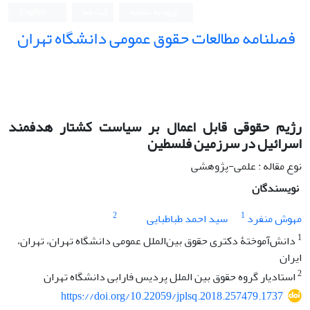
ورود به سامانه
ثبت نام
English
فصلنامه مطالعات حقوق عمومی دانشگاه تهران
دانشکده حقوق و علوم سیاسی دانشگاه تهران
رژیم حقوقی قابل اعمال بر سیاست کشتار هدفمند
اسرائیل در سرزمین فلسطین
نوع مقاله : علمی-پژوهشی
نویسندگان
2
1
مهوش منفرد
سید احمد طباطبایی
1
دانش‌آموختۀ دکتری حقوق بین‌الملل عمومی دانشگاه تهران، تهران،
ایران
2
استادیار گروه حقوق بین الملل پردیس فارابی دانشگاه تهران
https://doi.org/10.22059/jplsq.2018.257479.1737