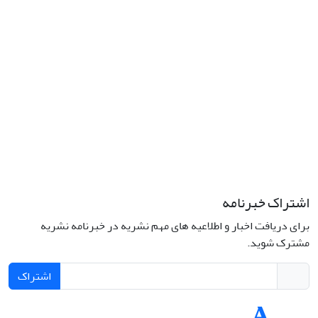
کد پستی: 1316683117
تلفن: 66414424-021 (تماس صرفاً از ساعت 9 الی 13 روزهای فرد)
پست الکترونیکی:
jplsq@ut.ac.ir
Creative Commons Attribution 4.0
This work is licensed under a
International License
اشتراک خبرنامه
برای دریافت اخبار و اطلاعیه های مهم نشریه در خبرنامه نشریه
مشترک شوید.
اشتراک