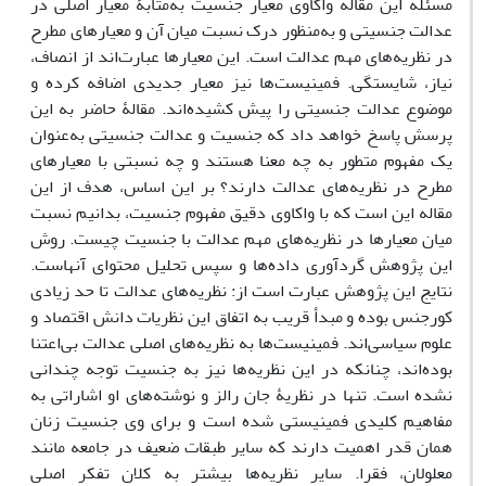
مسئلة این مقاله واکاوی معیار جنسیت به‌مثابۀ معیار اصلی در
عدالت جنسیتی و به‌منظور درک نسبت میان آن و معیارهای مطرح
در نظریه‌های مهم عدالت است. این معیارها عبارت‌اند از انصاف،
نیاز، شایستگی. فمینیست‌ها نیز معیار جدیدی اضافه کرده و
موضوع عدالت جنسیتی را پیش کشیده‌اند. مقالۀ حاضر به این
پرسش پاسخ خواهد داد که جنسیت و عدالت جنسیتی به‌عنوان
یک مفهوم متطور به چه معنا هستند و چه نسبتی با معیارهای
مطرح در نظریه‌های عدالت دارند؟ بر این اساس، هدف از این
مقاله این است که با واکاوی دقیق مفهوم جنسیت، بدانیم نسبت
میان معیارها در نظریه‌های مهم عدالت با جنسیت چیست. روش
این پژوهش گردآوری داده‌ها و سپس تحلیل محتوای آنهاست.
نتایج این پژوهش عبارت است از: نظریه‌های عدالت تا حد زیادی
کورجنس بوده و مبدأ قریب به اتفاق این نظریات دانش اقتصاد و
علوم سیاسی‌اند. فمینیست‌ها به نظریه‌های اصلی عدالت بی‌اعتنا
بوده‌اند، چنانکه در این نظریه‌ها نیز به جنسیت توجه چندانی
نشده است. تنها در نظریۀ جان رالز و نوشته‌های او اشاراتی به
مفاهیم کلیدی فمینیستی شده است و برای وی جنسیت زنان
همان قدر اهمیت دارند که سایر طبقات ضعیف در جامعه مانند
معلولان، فقرا. سایر نظریه‌ها بیشتر به کلان تفکر اصلی