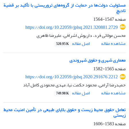
مسئولیت دولت‌ها در حمایت از گروه‌های تروریستی با تأکید بر قضیة
تادیچ
صفحه
1547-1564
https://doi.org/10.22059/jplsq.2021.320881.2729
محسن مولائی فرد، داریوش اشرافی، علیرضا ظاهری
اصل مقاله
مشاهده مقاله
520.95 K
معماری شهری و حقوق شهروندی
صفحه
1565-1582
https://doi.org/10.22059/jplsq.2020.291676.2212
حمیدرضا آرامی، محمود حکمت نیا، مهدی محمودی کامل آباد
اصل مقاله
مشاهده مقاله
749.98 K
تعامل حقوق محیط زیست و حقوق بلایای طبیعی در تأمین امنیت محیط
زیستی
صفحه
1583-1606