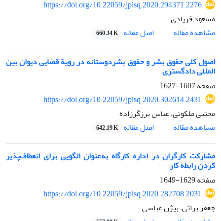
https://doi.org/10.22059/jplsq.2020.294371.2276
مسعود فریادی
اصل مقاله
مشاهده مقاله
660.34 K
اصول کلی حقوق بشر و حقوق بشردوستانه در رویة قضایی دیوان بین
المللی دادگستری
صفحه
1607-1627
https://doi.org/10.22059/jplsq.2020.302614.2431
مجتبی ملکوتی، عباس برزگرزاده
اصل مقاله
مشاهده مقاله
642.19 K
مشارکت کارگران در اداره کارگاه به‌عنوان الگویی برای انعطاف‌پذیر
کردن رابطه کار
صفحه
1629-1649
https://doi.org/10.22059/jplsq.2020.282708.2031
جعفر براتی، بیژن عباسی