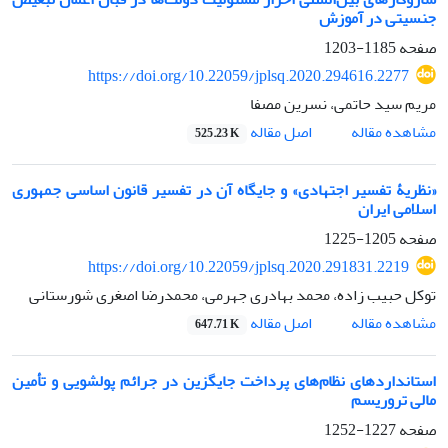
جنسیتی در آموزش
صفحه
1185-1203
https://doi.org/10.22059/jplsq.2020.294616.2277
مریم سید حاتمی، نسرین مصفا
اصل مقاله
مشاهده مقاله
525.23 K
«نظریۀ تفسیر اجتهادی» و جایگاه آن در تفسیر قانون اساسی جمهوری
اسلامی ایران
صفحه
1205-1225
https://doi.org/10.22059/jplsq.2020.291831.2219
توکل حبیب زاده، محمد بهادری جهرمی، محمدرضا اصغری شورستانی
اصل مقاله
مشاهده مقاله
647.71 K
استانداردهای نظام‌های پرداخت جایگزین در جرائم پولشویی و تأمین
مالی تروریسم
صفحه
1227-1252