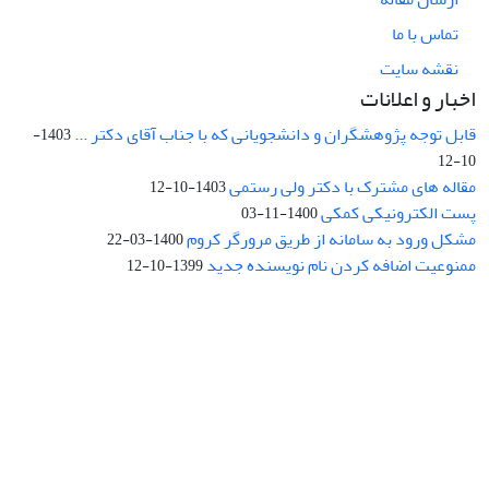
تماس با ما
نقشه سایت
اخبار و اعلانات
قابل توجه پژوهشگران و دانشجویانی که با جناب آقای دکتر ...
1403-
10-12
مقاله های مشترک با دکتر ولی رستمی
1403-10-12
پست الکترونیکی کمکی
1400-11-03
مشکل ورود به سامانه از طریق مرورگر کروم
1400-03-22
ممنوعیت اضافه کردن نام نویسنده جدید
1399-10-12
نشانی: تهران، خیابان جمهوری‌اسلامی، خیابان اردیبهشت، نبش خیابان
کمال‌زاده، شماره 43.
کد پستی: 1316683117
تلفن: 66414424-021 (تماس صرفاً از ساعت 9 الی 13 روزهای فرد)
پست الکترونیکی:
jplsq@ut.ac.ir