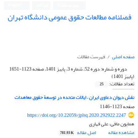
ورود به سامانه
ثبت نام
English
فصلنامه مطالعات حقوق عمومی دانشگاه تهران
دانشکده حقوق و علوم سیاسی دانشگاه تهران
صفحه اصلی
فهرست مقالات
دوره و شماره:
دوره 52، شماره 3، پاییز 1401، صفحه 1123-1651
(پاییز 1401)
تعداد مقالات:
25
نقش دیوان دعاوی ایران – ایالات متحده در توسعة حقوق معاهدات
صفحه
1123-1146
https://doi.org/10.22059/jplsq.2020.292922.2247
همایون مافی، علی قهاری
اصل مقاله
مشاهده مقاله
781.93 K