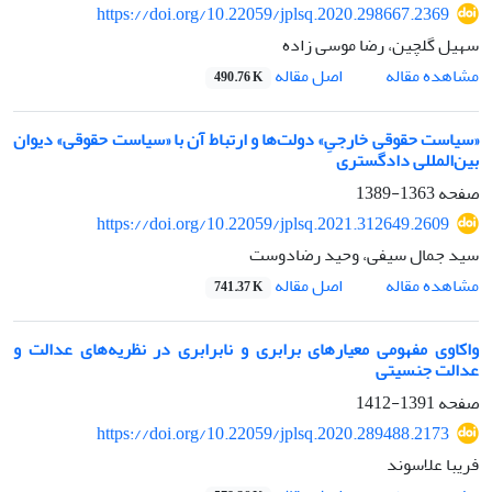
https://doi.org/10.22059/jplsq.2020.298667.2369
سهیل گلچین، رضا موسی زاده
اصل مقاله
مشاهده مقاله
490.76 K
«سیاست حقوقی خارجیِ» دولت‌ها و ارتباط آن با «سیاست حقوقی» دیوان
بین‌المللی دادگستری
صفحه
1363-1389
https://doi.org/10.22059/jplsq.2021.312649.2609
سید جمال سیفی، وحید رضادوست
اصل مقاله
مشاهده مقاله
741.37 K
واکاوی مفهومی معیارهای برابری و نابرابری در نظریه‌های عدالت و
عدالت جنسیتی
صفحه
1391-1412
https://doi.org/10.22059/jplsq.2020.289488.2173
فریبا علاسوند