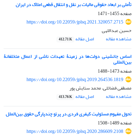
تأملی بر ابعاد حقوقی مالیات بر نقل و انتقال قطعی املاک در ایران
صفحه
1455-1471
https://doi.org/10.22059/jplsq.2021.320057.2715
حسین عبداللهی
اصل مقاله
مشاهده مقاله
412.71 K
اساس جانشینی دولت‌ها در زمینۀ تعهدات ناشی از اعمال متخلفانۀ
بین‌المللی
صفحه
1473-1488
https://doi.org/10.22059/jplsq.2019.264536.1819
مصطفی فضائلی، محمد ستایش پور
اصل مقاله
مشاهده مقاله
413.76 K
تحول مفهوم مسئولیت کیفری فردی در پرتو چندپارگی حقوق بین‌الملل
صفحه
1489-1508
https://doi.org/10.22059/jplsq.2020.286609.2108