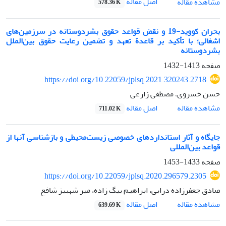
اصل مقاله
مشاهده مقاله
578.36 K
بحران کووید-19 و نقض قواعد حقوق بشردوستانه در سرزمین‌های
اشغالی؛ با تأکید بر قاعدة تعهد و تضمین رعایت حقوق بین‌الملل
بشردوستانه
صفحه
1413-1432
https://doi.org/10.22059/jplsq.2021.320243.2718
حسن خسروی، مصطفی زارعی
اصل مقاله
مشاهده مقاله
711.02 K
جایگاه و آثار استانداردهای خصوصی زیست‌محیطی و بازشناسی آنها از
قواعد بین‌المللی
صفحه
1433-1453
https://doi.org/10.22059/jplsq.2020.296579.2305
صادق جعفرزاده درابی، ابراهیم بیگ زاده، میر شهبیز شافع
اصل مقاله
مشاهده مقاله
639.69 K