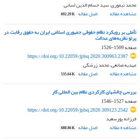
محمد تیموری، سید حسام الدین لسانی
اصل مقاله
مشاهده مقاله
692.29 K
تأملی بر رویکرد نظام حقوقی جمهوری اسلامی ایران به حقوق رقابت در
پرتو نظریه‌های عدالت
صفحه
1509-1526
https://doi.org/10.22059/jplsq.2020.300963.2387
مهدیه صانعی، محمد زرشگی
اصل مقاله
مشاهده مقاله
535.64 K
بررسی چالش‏های کارکردی نظام بین‏ المللی کار
صفحه
1527-1546
https://doi.org/10.22059/jplsq.2020.309123.2542
فرزانه پورسعید
اصل مقاله
مشاهده مقاله
688.86 K