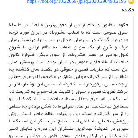
https://doi.org/10.22059/jplsq.2020.290498.2195
چکیده
حکومت قانون و نظام آزادی از محوری‌ترین مباحث در فلسفۀ
حقوق عمومی است که با انقلاب مشروطه در ایران مورد توجه
جدی قرار گرفت. در این میان، جدال بر سر برقراری نسبتی میان
عرف و شرع از یک سو و التفات به نظام آزادی با شروع
تحول‌خواهی در عصر مشروطه، از سوی دیگر، همواره کانون
مباحث فلسفۀ حقوق عمومی در ایران بوده است.
پرسش
اصلی
این است که نظریات فقهی و حقوقی در یکصد سال گذشته چه
منطقی را از سر گذرانده و این منطق در ملاحظه با امر عرفی-عقلی
از چه نسبتی برخوردار است؟ فرضیۀ اساسی این نوشتار ناظر بر
حرکت نظریات فقهی و حقوق از ثنویت عرف-شرع به شریعت تام
است که بر امر عرفی-عقلی سیطره یافته است. اینکه کیفیت و
بسط این مباحث مهم در نظام حقوقی ما به شکل بوده و چه منطقی
را از سر گذرانده است، «بن و بنیاد» مقالۀ حاضر است. روش
پژوهش، تحلیلی- انتقادی است. نتایج نیز بیانگر این است که با
سیری در اندیشۀ مهم‌ترین متفکران این دوره و نمایش تجلی
اندیشۀ آنان در ارکان حقوقی، به‌طور خاص در قوانین اساسی و