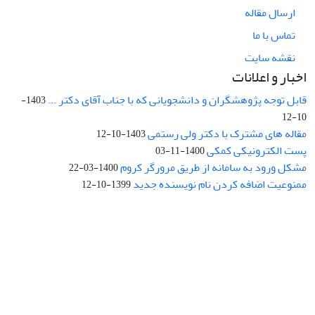
ارسال مقاله
تماس با ما
نقشه سایت
اخبار و اعلانات
قابل توجه پژوهشگران و دانشجویانی که با جناب آقای دکتر ...
1403-
10-12
مقاله های مشترک با دکتر ولی رستمی
1403-10-12
پست الکترونیکی کمکی
1400-11-03
مشکل ورود به سامانه از طریق مرورگر کروم
1400-03-22
ممنوعیت اضافه کردن نام نویسنده جدید
1399-10-12
نشانی: تهران، خیابان جمهوری‌اسلامی، خیابان اردیبهشت، نبش خیابان
کمال‌زاده، شماره 43.
کد پستی: 1316683117
تلفن: 66414424-021 (تماس صرفاً از ساعت 9 الی 13 روزهای فرد)
پست الکترونیکی:
jplsq@ut.ac.ir