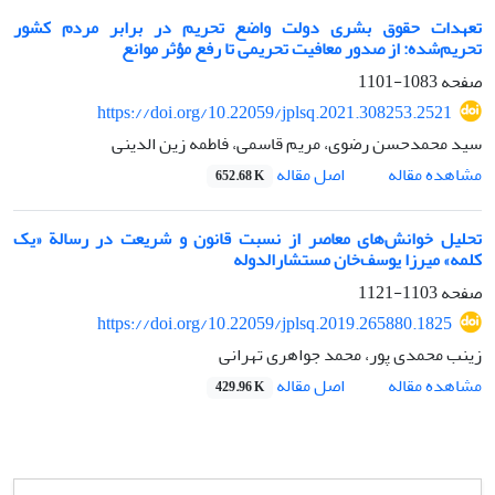
تعهدات حقوق بشری دولت واضع تحریم در برابر مردم کشور
تحریم‌شده: از صدور معافیت تحریمی تا رفع مؤثر موانع
صفحه
1083-1101
https://doi.org/10.22059/jplsq.2021.308253.2521
سید محمدحسن رضوی، مریم قاسمی، فاطمه زین الدینی
اصل مقاله
مشاهده مقاله
652.68 K
تحلیل خوانش‌های معاصر از نسبت قانون و شریعت در رسالة «یک
کلمه» میرزا یوسف‌خان مستشارالدوله
صفحه
1103-1121
https://doi.org/10.22059/jplsq.2019.265880.1825
زینب محمدی پور، محمد جواهری تهرانی
اصل مقاله
مشاهده مقاله
429.96 K