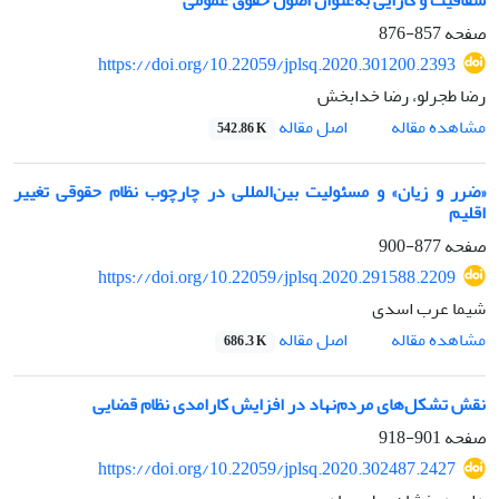
صفحه
857-876
https://doi.org/10.22059/jplsq.2020.301200.2393
رضا طجرلو، رضا خدابخش
اصل مقاله
مشاهده مقاله
542.86 K
«ضرر و زیان» و مسئولیت بین‌المللی در چارچوب نظام حقوقی تغییر
اقلیم
صفحه
877-900
https://doi.org/10.22059/jplsq.2020.291588.2209
شیما عرب اسدی
اصل مقاله
مشاهده مقاله
686.3 K
نقش تشکل‌های مردم‌نهاد در افزایش کارامدی نظام قضایی
صفحه
901-918
https://doi.org/10.22059/jplsq.2020.302487.2427