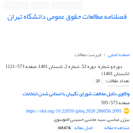
ورود به سامانه
ثبت نام
English
فصلنامه مطالعات حقوق عمومی دانشگاه تهران
دانشکده حقوق و علوم سیاسی دانشگاه تهران
صفحه اصلی
فهرست مقالات
دوره و شماره:
دوره 52، شماره 2، تابستان 1401، صفحه 573-1121
(تابستان 1401)
تعداد مقالات:
25
واکاوی دلایل مخالفت شورای نگهبان با استانی شدن انتخابات
صفحه
573-595
https://doi.org/10.22059/jplsq.2020.286056.2095
بیژن عباسی، سید مجتبی حسینی الموسوی
اصل مقاله
مشاهده مقاله
418.67 K