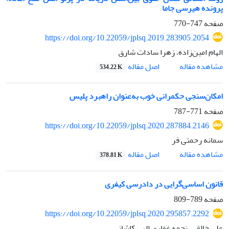
پرونده هیرسی جاما
صفحه
747-770
https://doi.org/10.22059/jplsq.2019.283905.2054
الهام امین‌زاده، زهرا سادات شارق
اصل مقاله
مشاهده مقاله
534.22 K
امکان‌سنجی حکمرانی خوب به‌عنوان راهبرد پلیس
صفحه
771-787
https://doi.org/10.22059/jplsq.2020.287884.2146
سمانه رحمتی فر
اصل مقاله
مشاهده مقاله
378.81 K
قانون اساسی‌گرایی در دادرسی کیفری
صفحه
789-809
https://doi.org/10.22059/jplsq.2020.295857.2292
علی خالقی، نجمه غفاری الهی کاشانی