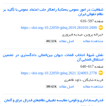
شفافیت در امور عمومی به‌مثابۀ راهکار جلب اعتماد عمومی با تأکید بر
نظام حقوقی ایران
صفحه
597-616
https://doi.org/10.22059/jplsq.2019.281010.2009
خیراله پروین، مهدیه فیروزی
اصل مقاله
مشاهده مقاله
492.32 K
نقش شیوۀ انتخاب قضات دیوان بین‌المللی دادگستری در تضمین
استقلال قضایی آن
صفحه
617-640
https://doi.org/10.22059/jplsq.2021.324093.2778
فریده شایگان، داود ظاهری
اصل مقاله
مشاهده مقاله
389.42 K
فدرالیسم اداری و قومی؛ مقایسه تطبیقی نظام‌های فدرال عراق و آلمان