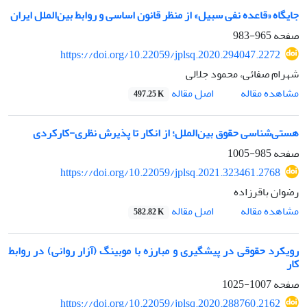
جایگاه «قاعده نفی سبیل» از منظر قانون اساسی و روابط بین‌الملل ایران
صفحه
965-983
https://doi.org/10.22059/jplsq.2020.294047.2272
شهرام صفائی، محمود جلالی
اصل مقاله
مشاهده مقاله
497.25 K
هستی‌شناسی حقوق بین‌الملل؛ از انکار تا پذیرش نظری-کارکردی
صفحه
985-1005
https://doi.org/10.22059/jplsq.2021.323461.2768
رضوان باقرزاده
اصل مقاله
مشاهده مقاله
582.82 K
رویکرد حقوقی در پیشگیری و مبارزه با موبینگ (آزار روانی) در روابط
کار
صفحه
1007-1025
https://doi.org/10.22059/jplsq.2020.288760.2162