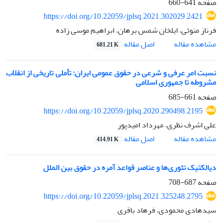
صفحه
641-660
https://doi.org/10.22059/jplsq.2021.302029.2421
فرناز منوئی، ایلخان شمس برهان، ابراهیم موسی زاده
اصل مقاله
مشاهده مقاله
681.21 K
نسبت امر عرفی و شرعی در حقوق عمومی ایران: تأملی تاریخی از انقلاب
مشروطه تا جمهوری اسلامی
صفحه
661-685
https://doi.org/10.22059/jplsq.2020.290498.2195
علی اشرف نظری، مهرداد امیدپور
اصل مقاله
مشاهده مقاله
414.91 K
دیالکتیک تئوری‌ها و عناصر قواعد آمره در حقوق بین الملل
صفحه
687-708
https://doi.org/10.22059/jplsq.2021.325248.2795
سیدهادی محمودی، فرهاد باقری