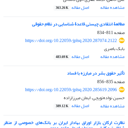
اصل مقاله
مشاهده مقاله
363.26 K
مطالعۀ انتقادی چیستی قاعدۀ شناسایی در نظام حقوقی
صفحه
811-834
https://doi.org/10.22059/jplsq.2020.287074.2122
بابک باصری
اصل مقاله
مشاهده مقاله
483.69 K
تأثیر حقوق بشر در مبارزه با فساد
صفحه
835-856
https://doi.org/10.22059/jplsq.2020.285619.2096
حسین نواده‌توپچی، ایمان میرزازاده
اصل مقاله
مشاهده مقاله
389.12 K
نظارت ارکان بازار اوراق بهادار ایران بر بانک‌های خصوصی از منظر
شفافیت و کارایی به‌عنوان اصول حقوق عمومی