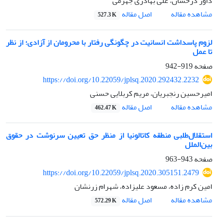
داور درخشان، علی بهادری جهرمی
اصل مقاله
مشاهده مقاله
527.3 K
لزوم پاسداشت انسانیت در چگونگی رفتار با محرومان از آزادی؛ از نظر
تا عمل
صفحه
919-942
https://doi.org/10.22059/jplsq.2020.292432.2232
امیرحسین رنجبریان، مریم کربلایی حسنی
اصل مقاله
مشاهده مقاله
462.47 K
استقلال‌طلبی منطقه کاتالونیا از منظر حق تعیین سرنوشت در حقوق
بین‌الملل
صفحه
943-963
https://doi.org/10.22059/jplsq.2020.305151.2479
امین کرم زاده، مسعود علیزاده، شهرام زرنشان
اصل مقاله
مشاهده مقاله
572.29 K