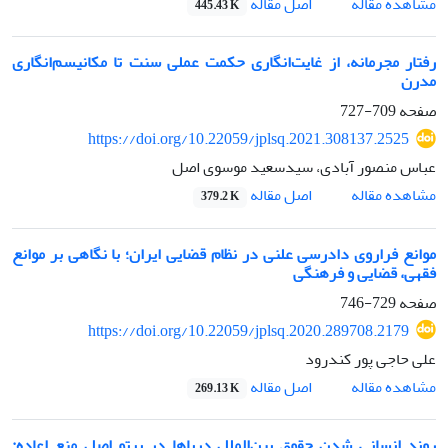
اصل مقاله
مشاهده مقاله
445.43 K
رفتار مجرمانه، از غایت‌انگاری حکمت عملی سنت تا مکانیسم‌انگاری
مدرن
صفحه
709-727
https://doi.org/10.22059/jplsq.2021.308137.2525
عباس منصور آبادی، سیدسعید موسوی اصل
اصل مقاله
مشاهده مقاله
379.2 K
موانع فراروی دادرسی علنی در نظام قضایی ایران؛ با نگاهی بر موانع
فقهی، قضایی و فرهنگی
صفحه
729-746
https://doi.org/10.22059/jplsq.2020.289708.2179
علی حاجی پور کندرود
اصل مقاله
مشاهده مقاله
269.13 K
روند انسانی شدن حقوق بین‌الملل دریاها در پرتو اصل منع اعاده: