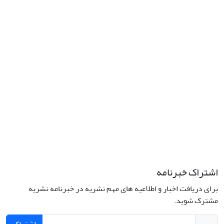
نشانی: تهران، خیابان جمهوری‌اسلامی، خیابان اردیبهشت، نبش خیابان
کمال‌زاده، شماره 43.
کد پستی: 1316683117
تلفن: 66414424-021 (تماس صرفاً از ساعت 9 الی 13 روزهای فرد)
پست الکترونیکی:
jplsq@ut.ac.ir
Creative Commons Attribution 4.0
This work is licensed under a
International License
اشتراک خبرنامه
برای دریافت اخبار و اطلاعیه های مهم نشریه در خبرنامه نشریه
مشترک شوید.
اشتراک