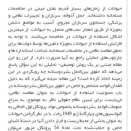
حیوانات از زمان‌های بسیار قدیم نقش مهمی در مخاصمات
مسلحانه داشته‌اند. حمل آذوقه، سربازان و تجهیزات نظامی و
پزشکی، جستجوی سربازان مجروح، آسیب به مواضع دشمن
به‌ویژه از طریق انفجار بمب‌های متصل به حیوانات، از مهمترین
اشکال استفاده از حیوانات در مخاصمه می‌باشند. با توجه به
افزایش استفاده از حیوانات به‌ویژه دلفین‌ها توسط دولت‌ها برای
تحقق مقاصد نظامی در مخاصمات مسلحانه، شناخت استانداردها و
چارچوب‌‌های حمایتی راجع به آنها ضرورت دارد. از این رو این
مقاله مبتنی بر یک روش توصیفی- تحلیلی به این سؤال پاسخ
می‌دهد که حقوق بین‌الملل بشردوستانه چه رویکردی در این
زمینه اتخاذ کرده است؟ این مقاله نتیجه می‌گیرد که به دلیل
فقدان قواعد مشخص و خاص در حقوق بین‌الملل بشردوستانه در
باب ممنوعیت استفاده از حیوانات به عنوان مقاصد نظامی،
می‌بایست برای تبیین نظام حقوقی ناظر به موضوع، به سراغ
عمومات قواعد بشردوستانه بخصوص مواد پروتکل اول الحاقی به
کنوانسیون‌های چهارگانۀ ژنو 1949 رفت. با در نظر گرفتن حیوانات
به عنوان بخشی از محیط زیست و قرار دادن آنها در دستۀ اشیای
خاص و حمایت‌شده تحت مادۀ 54 پروتکل مزبور می‌توان