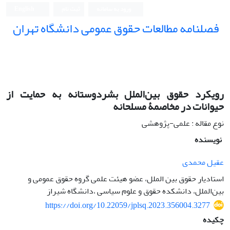
ورود به سامانه
ثبت نام
English
فصلنامه مطالعات حقوق عمومی دانشگاه تهران
دانشکده حقوق و علوم سیاسی دانشگاه تهران
رویکرد حقوق بین‌الملل بشردوستانه به حمایت از
حیوانات در مخاصمۀ مسلحانه
نوع مقاله : علمی-پژوهشی
نویسنده
عقیل محمدی
استادیار حقوق بین الملل، عضو هیئت علمی گروه حقوق عمومی و
بین‌الملل، دانشکده حقوق و علوم سیاسی ،دانشگاه شیراز
https://doi.org/10.22059/jplsq.2023.356004.3277
چکیده