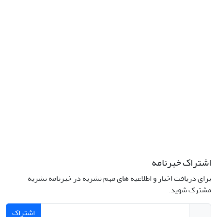
نشانی: تهران، خیابان جمهوری‌اسلامی، خیابان اردیبهشت، نبش خیابان
کمال‌زاده، شماره 43.
کد پستی: 1316683117
تلفن: 66414424-021 (تماس صرفاً از ساعت 9 الی 13 روزهای فرد)
پست الکترونیکی:
jplsq@ut.ac.ir
Creative Commons Attribution 4.0
This work is licensed under a
International License
اشتراک خبرنامه
برای دریافت اخبار و اطلاعیه های مهم نشریه در خبرنامه نشریه
مشترک شوید.
اشتراک