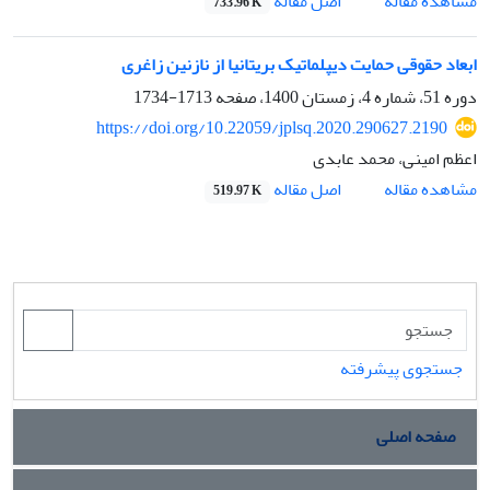
اصل مقاله
مشاهده مقاله
733.96 K
ابعاد حقوقی حمایت دیپلماتیک بریتانیا از نازنین زاغری
دوره 51، شماره 4، زمستان 1400، صفحه
1713-1734
https://doi.org/10.22059/jplsq.2020.290627.2190
اعظم امینی، محمد عابدی
اصل مقاله
مشاهده مقاله
519.97 K
جستجوی پیشرفته
صفحه اصلی