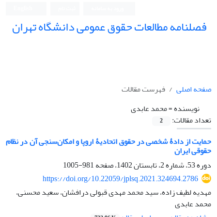
ورود به سامانه
ثبت نام
English
فصلنامه مطالعات حقوق عمومی دانشگاه تهران
دانشکده حقوق و علوم سیاسی دانشگاه تهران
صفحه اصلی
فهرست مقالات
نویسنده =
محمد عابدی
تعداد مقالات:
2
حمایت از دادۀ شخصی در حقوق اتحادیۀ اروپا و امکان‌سنجی آن در نظام
حقوقی ‏ایران
دوره 53، شماره 2، تابستان 1402، صفحه
981-1005
https://doi.org/10.22059/jplsq.2021.324694.2786
مهدیه لطیف زاده، سید محمد مهدی قبولی درافشان، سعید محسنی،
محمد عابدی