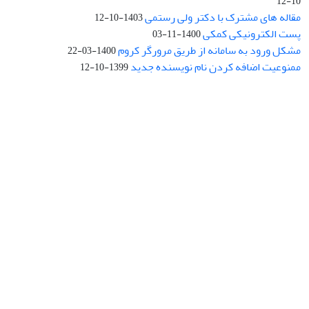
10-12
مقاله های مشترک با دکتر ولی رستمی
1403-10-12
پست الکترونیکی کمکی
1400-11-03
مشکل ورود به سامانه از طریق مرورگر کروم
1400-03-22
ممنوعیت اضافه کردن نام نویسنده جدید
1399-10-12
نشانی: تهران، خیابان جمهوری‌اسلامی، خیابان اردیبهشت، نبش خیابان
کمال‌زاده، شماره 43.
کد پستی: 1316683117
تلفن: 66414424-021 (تماس صرفاً از ساعت 9 الی 13 روزهای فرد)
پست الکترونیکی:
jplsq@ut.ac.ir
Creative Commons Attribution 4.0
This work is licensed under a
International License