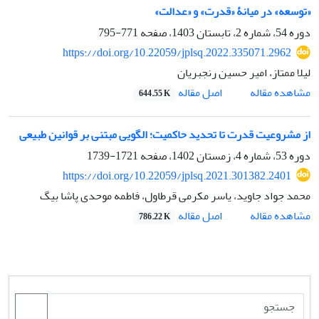
‏«توسعه» در میانۀ «قدرت» و «عدالت»‏
دوره 54، شماره 2، تابستان 1403، صفحه
771-795
https://doi.org/10.22059/jplsq.2022.335071.2962
لیلا ممتاز، امیر حسین رنجبریان
اصل مقاله
مشاهده مقاله
644.55 K
از مشروعیت قدرت تا تحدید حاکمیت؛ الگویی مبتنی بر قوانین طبیعی
دوره 53، شماره 4، زمستان 1402، صفحه
1721-1739
https://doi.org/10.22059/jplsq.2021.301382.2401
محمد جواد جاوید، یاسر مکرمی قرطاول، فاطمه موحدی پاشا بیگ
اصل مقاله
مشاهده مقاله
786.22 K