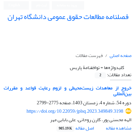
ورود به سامانه
ثبت نام
English
فصلنامه مطالعات حقوق عمومی دانشگاه تهران
دانشکده حقوق و علوم سیاسی دانشگاه تهران
صفحه اصلی
فهرست مقالات
کلیدواژه‌ها =
توافقنامۀ پاریس
تعداد مقالات:
2
خروج از معاهدات زیست‌محیطی و لزوم رعایت قواعد و مقررات
بین‌المللی
دوره 54، شماره 4، زمستان 1403، صفحه
2775-2799
https://doi.org/10.22059/jplsq.2023.349849.3198
الهه محسنی پور، کارن روحانی، علی بابایی مهر
اصل مقاله
مشاهده مقاله
905.19 K