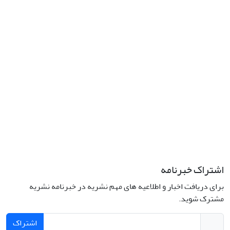
نشانی: تهران، خیابان جمهوری‌اسلامی، خیابان اردیبهشت، نبش خیابان
کمال‌زاده، شماره 43.
کد پستی: 1316683117
تلفن: 66414424-021 (تماس صرفاً از ساعت 9 الی 13 روزهای فرد)
پست الکترونیکی:
jplsq@ut.ac.ir
Creative Commons Attribution 4.0
This work is licensed under a
International License
اشتراک خبرنامه
برای دریافت اخبار و اطلاعیه های مهم نشریه در خبرنامه نشریه
مشترک شوید.
اشتراک