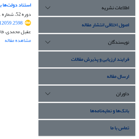
استناد دولت‌ها ب
اطلاعات نشریه
دوره 52، شماره 1، بهار 1401، صفحه
312059.2598
اصول اخلاقی انتشار مقاله
عقیل محمدی، فا
مشاهده مقاله
نویسندگان
فرایند ارزیابی و پذیرش مقالات
ارسال مقاله
داوران
بانک‌ها و نمایه‌نامه‌ها
تماس با ما