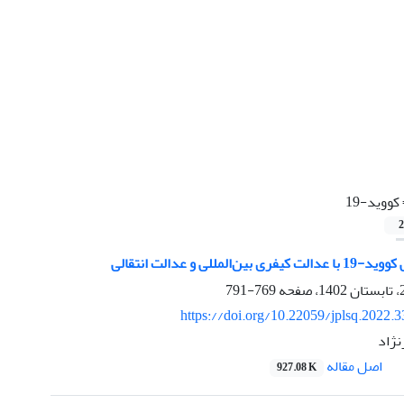
کووید-19
2
المللی و عدالت انتقالی
769-791
https://doi.org/10.22059/jplsq.2022.
نژاد
اصل مقاله
927.08 K