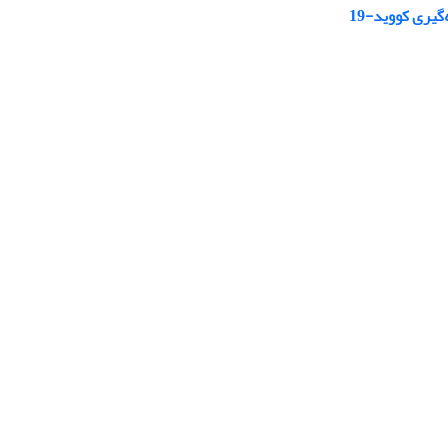
یری کووید-19