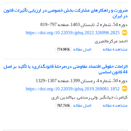
ضرورت و راهکارهای مشارکت بخش خصوصی در ارزیابی تأثیرات قانون
در ایران
دوره 54، شماره 2، تابستان 1403، صفحه
797-819
https://doi.org/10.22059/jplsq.2022.326996.2825
احمد مرکزمالمیری
اصل مقاله
مشاهده مقاله
774.98 K
الزامات حقوقی اقتصاد مقاومتی در«مرحلة قانونگذاری» با تأکید بر اصل
44 قانون اساسی
دوره 50، شماره 4، زمستان 1399، صفحه
1307-1329
https://doi.org/10.22059/jplsq.2019.269081.1852
کیامرث جهانگیر، ولی رستمی، بهاالدین تاری
اصل مقاله
مشاهده مقاله
767.74 K