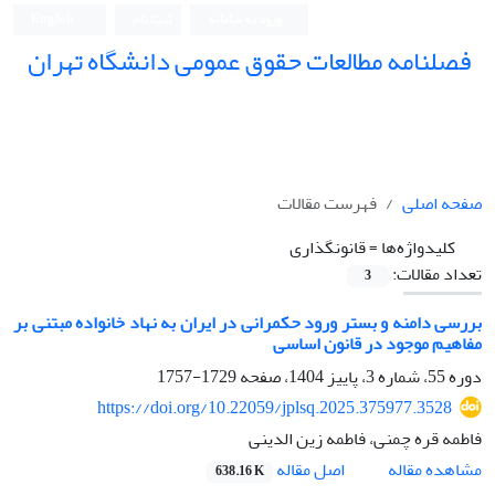
ورود به سامانه
ثبت نام
English
فصلنامه مطالعات حقوق عمومی دانشگاه تهران
دانشکده حقوق و علوم سیاسی دانشگاه تهران
صفحه اصلی
فهرست مقالات
کلیدواژه‌ها =
قانونگذاری
تعداد مقالات:
3
بررسی دامنه و بستر ورود حکمرانی در ایران به نهاد خانواده مبتنی بر
مفاهیم موجود در قانون اساسی
دوره 55، شماره 3، پاییز 1404، صفحه
1729-1757
https://doi.org/10.22059/jplsq.2025.375977.3528
فاطمه قره چمنی، فاطمه زین الدینی
اصل مقاله
مشاهده مقاله
638.16 K