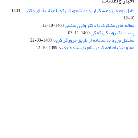
اخبار و اعلانات
قابل توجه پژوهشگران و دانشجویانی که با جناب آقای دکتر ...
1403-
10-12
مقاله های مشترک با دکتر ولی رستمی
1403-10-12
پست الکترونیکی کمکی
1400-11-03
مشکل ورود به سامانه از طریق مرورگر کروم
1400-03-22
ممنوعیت اضافه کردن نام نویسنده جدید
1399-10-12
نشانی: تهران، خیابان جمهوری‌اسلامی، خیابان اردیبهشت، نبش خیابان
کمال‌زاده، شماره 43.
کد پستی: 1316683117
تلفن: 66414424-021 (تماس صرفاً از ساعت 9 الی 13 روزهای فرد)
پست الکترونیکی:
jplsq@ut.ac.ir