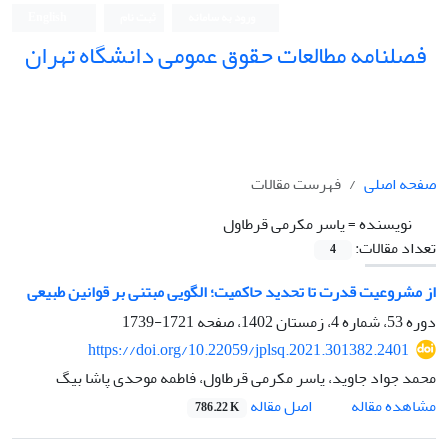
ورود به سامانه
ثبت نام
English
فصلنامه مطالعات حقوق عمومی دانشگاه تهران
دانشکده حقوق و علوم سیاسی دانشگاه تهران
صفحه اصلی
فهرست مقالات
نویسنده =
یاسر مکرمی قرطاول
تعداد مقالات:
4
از مشروعیت قدرت تا تحدید حاکمیت؛ الگویی مبتنی بر قوانین طبیعی
دوره 53، شماره 4، زمستان 1402، صفحه
1721-1739
https://doi.org/10.22059/jplsq.2021.301382.2401
محمد جواد جاوید، یاسر مکرمی قرطاول، فاطمه موحدی پاشا بیگ
اصل مقاله
مشاهده مقاله
786.22 K