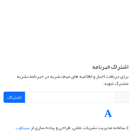
تلفن: 66414424-021 (تماس صرفاً از ساعت 9 الی 13 روزهای فرد)
پست الکترونیکی:
jplsq@ut.ac.ir
Creative Commons Attribution 4.0
This work is licensed under a
International License
اشتراک خبرنامه
برای دریافت اخبار و اطلاعیه های مهم نشریه در خبرنامه نشریه
مشترک شوید.
اشتراک
© سامانه مدیریت نشریات علمی.
طراحی و پیاده سازی از
سیناوب