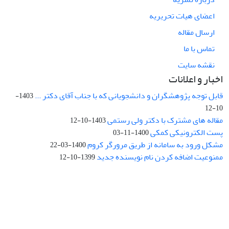
اعضای هیات تحریریه
ارسال مقاله
تماس با ما
نقشه سایت
اخبار و اعلانات
قابل توجه پژوهشگران و دانشجویانی که با جناب آقای دکتر ...
1403-
10-12
مقاله های مشترک با دکتر ولی رستمی
1403-10-12
پست الکترونیکی کمکی
1400-11-03
مشکل ورود به سامانه از طریق مرورگر کروم
1400-03-22
ممنوعیت اضافه کردن نام نویسنده جدید
1399-10-12
نشانی: تهران، خیابان جمهوری‌اسلامی، خیابان اردیبهشت، نبش خیابان
کمال‌زاده، شماره 43.
کد پستی: 1316683117