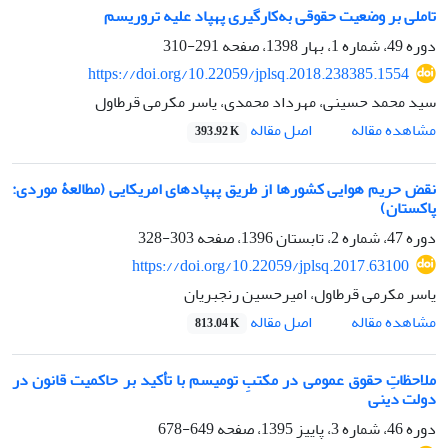
تاملی بر وضعیت حقوقی به‌کارگیری پهپاد علیه تروریسم
دوره 49، شماره 1، بهار 1398، صفحه
291-310
https://doi.org/10.22059/jplsq.2018.238385.1554
سید محمد حسینی، مهرداد محمدی، یاسر مکرمی قرطاول
اصل مقاله
مشاهده مقاله
393.92 K
نقض حریم هوایی کشورها از طریق پهپادهای امریکایی (مطالعۀ موردی:
پاکستان)
دوره 47، شماره 2، تابستان 1396، صفحه
303-328
https://doi.org/10.22059/jplsq.2017.63100
یاسر مکرمی قرطاول، امیرحسین رنجبریان
اصل مقاله
مشاهده مقاله
813.04 K
ملاحظاتِ حقوق عمومی در مکتبِ تومیسم با تأکید بر حاکمیت قانون در
دولت دینی
دوره 46، شماره 3، پاییز 1395، صفحه
649-678