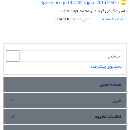
https://doi.org/10.22059/jplsq.2016.59476
یاسر مکرمی قرطاول، محمد جواد جاوید
اصل مقاله
مشاهده مقاله
574.33 K
جستجوی پیشرفته
صفحه اصلی
مرور
اطلاعات نشریه