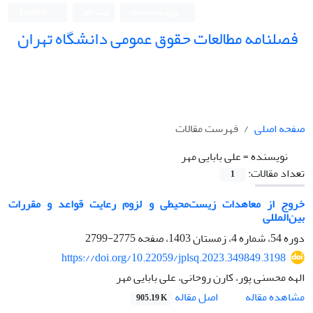
ورود به سامانه
ثبت نام
English
فصلنامه مطالعات حقوق عمومی دانشگاه تهران
دانشکده حقوق و علوم سیاسی دانشگاه تهران
صفحه اصلی
فهرست مقالات
نویسنده =
علی بابایی مهر
تعداد مقالات:
1
خروج از معاهدات زیست‌محیطی و لزوم رعایت قواعد و مقررات
بین‌المللی
دوره 54، شماره 4، زمستان 1403، صفحه
2775-2799
https://doi.org/10.22059/jplsq.2023.349849.3198
الهه محسنی پور، کارن روحانی، علی بابایی مهر
اصل مقاله
مشاهده مقاله
905.19 K