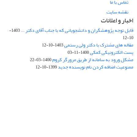
تماس با ما
نقشه سایت
اخبار و اعلانات
قابل توجه پژوهشگران و دانشجویانی که با جناب آقای دکتر ...
1403-
10-12
مقاله های مشترک با دکتر ولی رستمی
1403-10-12
پست الکترونیکی کمکی
1400-11-03
مشکل ورود به سامانه از طریق مرورگر کروم
1400-03-22
ممنوعیت اضافه کردن نام نویسنده جدید
1399-10-12
نشانی: تهران، خیابان جمهوری‌اسلامی، خیابان اردیبهشت، نبش خیابان
کمال‌زاده، شماره 43.
کد پستی: 1316683117
تلفن: 66414424-021 (تماس صرفاً از ساعت 9 الی 13 روزهای فرد)
پست الکترونیکی:
jplsq@ut.ac.ir