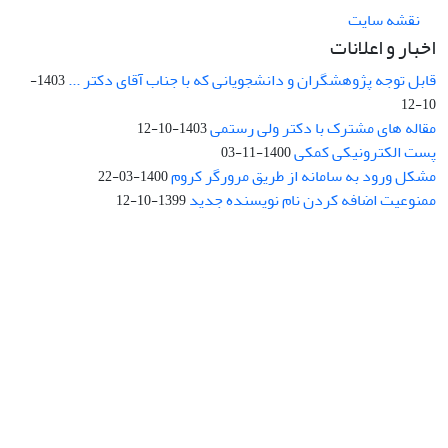
نقشه سایت
اخبار و اعلانات
قابل توجه پژوهشگران و دانشجویانی که با جناب آقای دکتر ...
1403-
10-12
مقاله های مشترک با دکتر ولی رستمی
1403-10-12
پست الکترونیکی کمکی
1400-11-03
مشکل ورود به سامانه از طریق مرورگر کروم
1400-03-22
ممنوعیت اضافه کردن نام نویسنده جدید
1399-10-12
نشانی: تهران، خیابان جمهوری‌اسلامی، خیابان اردیبهشت، نبش خیابان
کمال‌زاده، شماره 43.
کد پستی: 1316683117
تلفن: 66414424-021 (تماس صرفاً از ساعت 9 الی 13 روزهای فرد)
پست الکترونیکی:
jplsq@ut.ac.ir