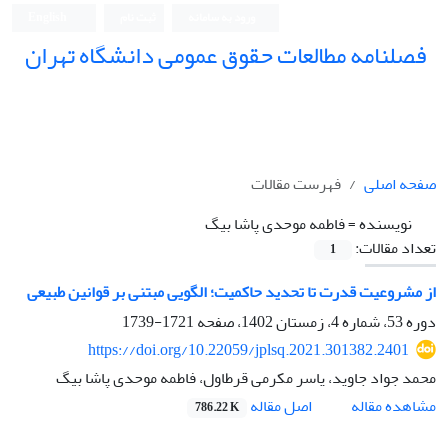
ورود به سامانه
ثبت نام
English
فصلنامه مطالعات حقوق عمومی دانشگاه تهران
دانشکده حقوق و علوم سیاسی دانشگاه تهران
صفحه اصلی
فهرست مقالات
نویسنده =
فاطمه موحدی پاشا بیگ
تعداد مقالات:
1
از مشروعیت قدرت تا تحدید حاکمیت؛ الگویی مبتنی بر قوانین طبیعی
دوره 53، شماره 4، زمستان 1402، صفحه
1721-1739
https://doi.org/10.22059/jplsq.2021.301382.2401
محمد جواد جاوید، یاسر مکرمی قرطاول، فاطمه موحدی پاشا بیگ
اصل مقاله
مشاهده مقاله
786.22 K