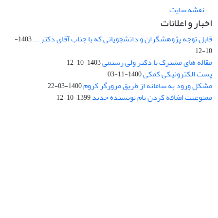
نقشه سایت
اخبار و اعلانات
قابل توجه پژوهشگران و دانشجویانی که با جناب آقای دکتر ...
1403-
10-12
مقاله های مشترک با دکتر ولی رستمی
1403-10-12
پست الکترونیکی کمکی
1400-11-03
مشکل ورود به سامانه از طریق مرورگر کروم
1400-03-22
ممنوعیت اضافه کردن نام نویسنده جدید
1399-10-12
نشانی: تهران، خیابان جمهوری‌اسلامی، خیابان اردیبهشت، نبش خیابان
کمال‌زاده، شماره 43.
کد پستی: 1316683117
تلفن: 66414424-021 (تماس صرفاً از ساعت 9 الی 13 روزهای فرد)
پست الکترونیکی:
jplsq@ut.ac.ir