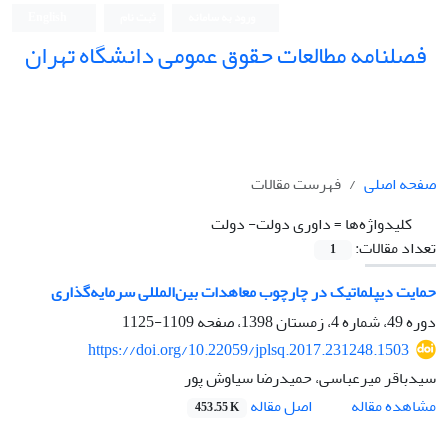
ورود به سامانه
ثبت نام
English
فصلنامه مطالعات حقوق عمومی دانشگاه تهران
دانشکده حقوق و علوم سیاسی دانشگاه تهران
صفحه اصلی
فهرست مقالات
کلیدواژه‌ها =
داوری دولت- دولت
تعداد مقالات:
1
حمایت دیپلماتیک در چارچوب معاهدات بین‌المللی سرمایه‌گذاری
دوره 49، شماره 4، زمستان 1398، صفحه
1109-1125
https://doi.org/10.22059/jplsq.2017.231248.1503
سیدباقر میرعباسی، حمیدرضا سیاوش پور
اصل مقاله
مشاهده مقاله
453.55 K