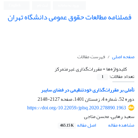
ورود به سامانه
ثبت نام
English
فصلنامه مطالعات حقوق عمومی دانشگاه تهران
دانشکده حقوق و علوم سیاسی دانشگاه تهران
صفحه اصلی
فهرست مقالات
کلیدواژه‌ها =
مقررات‌گذاری غیرمتمرکز
تعداد مقالات:
1
تأملی بر مقررات‌گذاری خودتنظیمی در فضای سایبر
دوره 52، شماره 4، زمستان 1401، صفحه
2127-2148
https://doi.org/10.22059/jplsq.2020.278890.1963
سعید رهایی، محسن متاجی
اصل مقاله
مشاهده مقاله
465.15 K