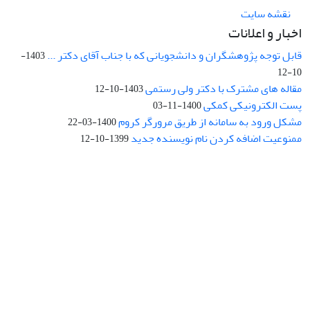
نقشه سایت
اخبار و اعلانات
قابل توجه پژوهشگران و دانشجویانی که با جناب آقای دکتر ...
1403-
10-12
مقاله های مشترک با دکتر ولی رستمی
1403-10-12
پست الکترونیکی کمکی
1400-11-03
مشکل ورود به سامانه از طریق مرورگر کروم
1400-03-22
ممنوعیت اضافه کردن نام نویسنده جدید
1399-10-12
نشانی: تهران، خیابان جمهوری‌اسلامی، خیابان اردیبهشت، نبش خیابان
کمال‌زاده، شماره 43.
کد پستی: 1316683117
تلفن: 66414424-021 (تماس صرفاً از ساعت 9 الی 13 روزهای فرد)
پست الکترونیکی:
jplsq@ut.ac.ir