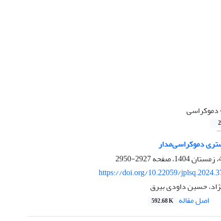
‏دموکراسی
2
تری دموکراسی‌مدار
2927-2950
https://doi.org/10.22059/jplsq.2024.
ژاد، حسین داودی بیرق
اصل مقاله
592.68 K