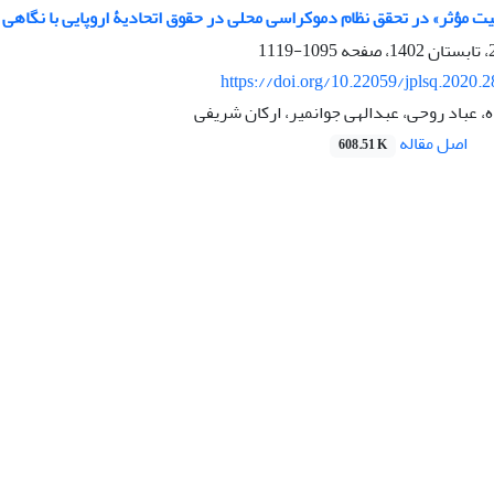
مؤثر» در تحقق نظام دموکراسی محلی در حقوق ‏اتحادیۀ اروپایی با نگاهی ب
1095-1119
https://doi.org/10.22059/jplsq.2020.
، عباد روحی، عبدالهی جوانمیر، ارکان شریفی
اصل مقاله
608.51 K