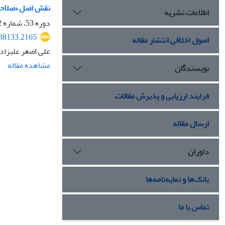
نقش اصل «صلاحیت 
اطلاعات نشریه
دوره 53، شماره 2، تابستان 1402، صفحه
288133.2165
اصول اخلاقی انتشار مقاله
علی اصغر علیزاده
مشاهده مقاله
نویسندگان
فرایند ارزیابی و پذیرش مقالات
ارسال مقاله
داوران
بانک‌ها و نمایه‌نامه‌ها
تماس با ما