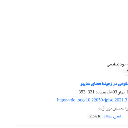
خودتنظیمی
2
وقی در زمینۀ فضای سایبر
331-353
https://doi.org/10.22059/jplsq.2021.
ا محسن پور اژیه
اصل مقاله
515.6 K