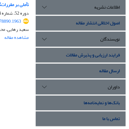
تأملی بر مقررات
اطلاعات نشریه
دوره 52، شماره 4، زمستان 1401، صفحه
278890.1963
اصول اخلاقی انتشار مقاله
سعید رهایی، مح
مشاهده مقاله
نویسندگان
فرایند ارزیابی و پذیرش مقالات
ارسال مقاله
داوران
بانک‌ها و نمایه‌نامه‌ها
تماس با ما