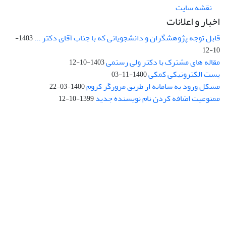
نقشه سایت
اخبار و اعلانات
قابل توجه پژوهشگران و دانشجویانی که با جناب آقای دکتر ...
1403-
10-12
مقاله های مشترک با دکتر ولی رستمی
1403-10-12
پست الکترونیکی کمکی
1400-11-03
مشکل ورود به سامانه از طریق مرورگر کروم
1400-03-22
ممنوعیت اضافه کردن نام نویسنده جدید
1399-10-12
نشانی: تهران، خیابان جمهوری‌اسلامی، خیابان اردیبهشت، نبش خیابان
کمال‌زاده، شماره 43.
کد پستی: 1316683117
تلفن: 66414424-021 (تماس صرفاً از ساعت 9 الی 13 روزهای فرد)
پست الکترونیکی:
jplsq@ut.ac.ir