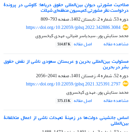
صلاحیت مشورتی دیوان بین‌المللی حقوق دریاها: کاوشی در پروندۀ
درخواست نظر مشورتی کمیسیون منطقه‌ای شیلات
دوره 53، شماره 2، تابستان 1402، صفحه
793-809
https://doi.org/10.22059/jplsq.2022.342886.3084
محمد ستایش پور، سیدیاسر ضیائی، مهدی کیخسروی
اصل مقاله
مشاهده مقاله
514.87 K
مسئولیت بین‌المللی بحرین و عربستان سعودی ناشی از نقض حقوق
بشر در بحرین
دوره 52، شماره 4، زمستان 1401، صفحه
2041-2056
https://doi.org/10.22059/jplsq.2021.325391.2797
محمد ستایش پور، مهدی کیخسروی
اصل مقاله
مشاهده مقاله
575.15 K
اساس جانشینی دولت‌ها در زمینۀ تعهدات ناشی از اعمال متخلفانۀ
بین‌المللی
دوره 52، شماره 3، پاییز 1401، صفحه
1473-1488