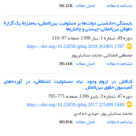
اصل مقاله
مشاهده مقاله
561.32 K
بایستگی «جانشینی دولت‌ها بر مسئولیت بین‌المللی» به‌منزلۀ یک گزارۀ
حقوقی بین‌المللی؛ چیستی و چالش‌ها
دوره 49، شماره 1، بهار 1398، صفحه
97-116
https://doi.org/10.22059/jplsq.2018.261801.1787
مصطفی فضائلی، محمد ستایش‌پور
اصل مقاله
مشاهده مقاله
395.14 K
کنکاش در لزوم وجود نهاد «مسئولیت اشتقاقی» در آورده‌های
کمیسیون حقوق بین‌الملل
دوره 47، شماره 3، پاییز 1396، صفحه
771-795
https://doi.org/10.22059/jplsq.2017.225499.1449
محمد ستایش پور، مهدی حدادی
اصل مقاله
مشاهده مقاله
493.95 K