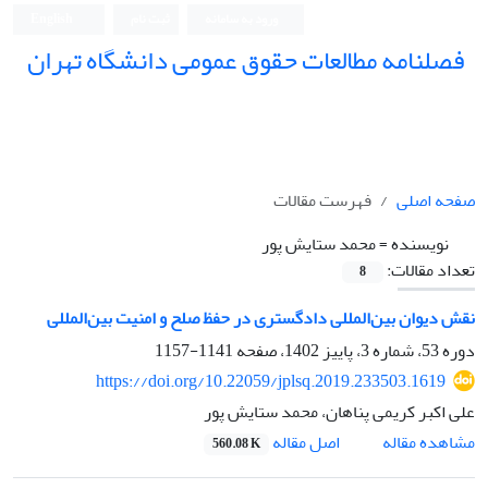
ورود به سامانه
ثبت نام
English
فصلنامه مطالعات حقوق عمومی دانشگاه تهران
دانشکده حقوق و علوم سیاسی دانشگاه تهران
صفحه اصلی
فهرست مقالات
نویسنده =
محمد ستایش پور
تعداد مقالات:
8
نقش دیوان بین‌المللی دادگستری در حفظ صلح و امنیت بین‌المللی
دوره 53، شماره 3، پاییز 1402، صفحه
1141-1157
https://doi.org/10.22059/jplsq.2019.233503.1619
علی اکبر کریمی پناهان، محمد ستایش پور
اصل مقاله
مشاهده مقاله
560.08 K