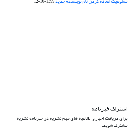
ممنوعیت اضافه کردن نام نویسنده جدید
1399-10-12
نشانی: تهران، خیابان جمهوری‌اسلامی، خیابان اردیبهشت، نبش خیابان
کمال‌زاده، شماره 43.
کد پستی: 1316683117
تلفن: 66414424-021 (تماس صرفاً از ساعت 9 الی 13 روزهای فرد)
پست الکترونیکی:
jplsq@ut.ac.ir
Creative Commons Attribution 4.0
This work is licensed under a
International License
اشتراک خبرنامه
برای دریافت اخبار و اطلاعیه های مهم نشریه در خبرنامه نشریه
مشترک شوید.