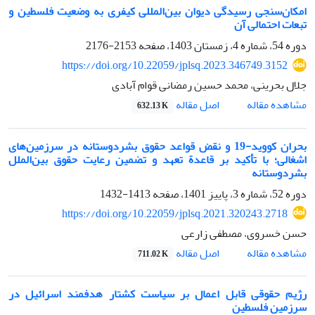
امکان‌سنجی رسیدگی دیوان بین‌المللی کیفری به وضعیت فلسطین و
تبعات احتمالی آن
دوره 54، شماره 4، زمستان 1403، صفحه
2153-2176
https://doi.org/10.22059/jplsq.2023.346749.3152
جلال بحرینی، محمد حسین رمضانی قوام آبادی
اصل مقاله
مشاهده مقاله
632.13 K
بحران کووید-19 و نقض قواعد حقوق بشردوستانه در سرزمین‌های
اشغالی؛ با تأکید بر قاعدة تعهد و تضمین رعایت حقوق بین‌الملل
بشردوستانه
دوره 52، شماره 3، پاییز 1401، صفحه
1413-1432
https://doi.org/10.22059/jplsq.2021.320243.2718
حسن خسروی، مصطفی زارعی
اصل مقاله
مشاهده مقاله
711.02 K
رژیم حقوقی قابل اعمال بر سیاست کشتار هدفمند اسرائیل در
سرزمین فلسطین