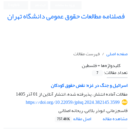
ورود به سامانه
ثبت نام
English
فصلنامه مطالعات حقوق عمومی دانشگاه تهران
دانشکده حقوق و علوم سیاسی دانشگاه تهران
صفحه اصلی
فهرست مقالات
کلیدواژه‌ها =
فلسطین
تعداد مقالات:
7
اسرائیل و جنگ در غزه: نقض حقوق کودکان
مقالات آماده انتشار، پذیرفته شده، انتشار آنلاین از
01 آذر 1405
https://doi.org/10.22059/jplsq.2024.382145.3599
قاسم زمانی، ابوذر بلاغی، ریحانه اصلانی
اصل مقاله
مشاهده مقاله
757.48 K