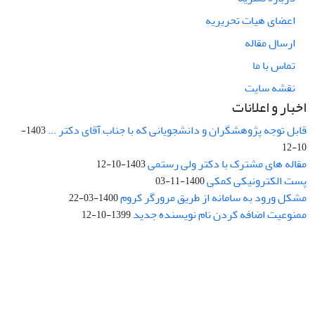
اعضای هیات تحریریه
ارسال مقاله
تماس با ما
نقشه سایت
اخبار و اعلانات
قابل توجه پژوهشگران و دانشجویانی که با جناب آقای دکتر ...
1403-
10-12
مقاله های مشترک با دکتر ولی رستمی
1403-10-12
پست الکترونیکی کمکی
1400-11-03
مشکل ورود به سامانه از طریق مرورگر کروم
1400-03-22
ممنوعیت اضافه کردن نام نویسنده جدید
1399-10-12
نشانی: تهران، خیابان جمهوری‌اسلامی، خیابان اردیبهشت، نبش خیابان
کمال‌زاده، شماره 43.
کد پستی: 1316683117