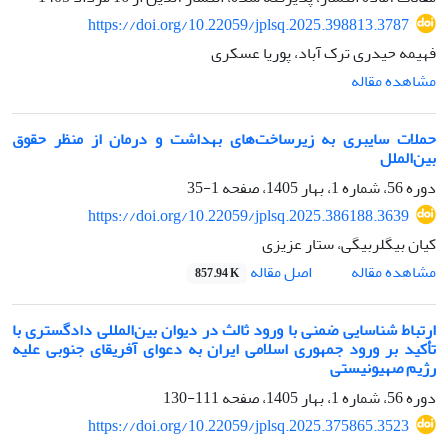
https://doi.org/10.22059/jplsq.2025.398813.3787
فهیمه حیدری ترک آباد، پوریا عسکری
مشاهده مقاله
حملات سایبری به زیرساخت‌های بهداشت و درمان از منظر حقوق
بین‌الملل
دوره 56، شماره 1، بهار 1405، صفحه
1-35
https://doi.org/10.22059/jplsq.2025.386188.3639
کیان بیگلربیگی، ستار عزیزی
اصل مقاله
مشاهده مقاله
857.94 K
ارتباط شناسایی ضمنی با ورود ثالث در دیوان بین‌المللی دادگستری با
تأکید بر ورود جمهوری اسلامی ایران به دعوای آفریقای جنوبی علیه
رژیم صهیونیستی
دوره 56، شماره 1، بهار 1405، صفحه
111-130
https://doi.org/10.22059/jplsq.2025.375865.3523