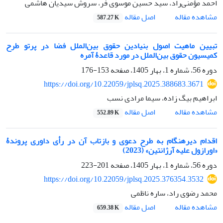
احمد مؤمنی‌راد، سید حسین موسوی فر، سروش سیدیان هاشمی
اصل مقاله
مشاهده مقاله
587.27 K
تبیین ماهیت اصول بنیادین حقوق بین‌الملل فضا در پرتو طرح
کمیسیون حقوق بین‌الملل در مورد قاعدۀ آمره
دوره 56، شماره 1، بهار 1405، صفحه
153-176
https://doi.org/10.22059/jplsq.2025.388683.3671
ابراهیم بیگ زاده، سیما مرادی نسب
اصل مقاله
مشاهده مقاله
552.89 K
اقدام دیرهنگام به طرح دعوی و بازتاب آن در رأی داوری پروندۀ
«اورازول علیه آرژانتین» (2023)
دوره 56، شماره 1، بهار 1405، صفحه
201-223
https://doi.org/10.22059/jplsq.2025.376354.3532
محمد رضوی راد، ساره ناظمی
اصل مقاله
مشاهده مقاله
659.38 K