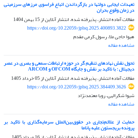
تعهدات ایجابی دولتها در بازگرداندن اتباع فراسوی مرزهای سرزمینی
در زمان وقوع بحران
مقالات آماده انتشار، پذیرفته شده، انتشار آنلاین از
15 بهمن 1404
https://doi.org/10.22059/jplsq.2025.400893.3822
هیوا حاجی ملا، رسول کرمی مقدم
مشاهده مقاله
تحول نقش نهادهای تنظیم گر در حوزه ارتباطات سمعی و بصری در عصر
دیجیتال : با تاکید بر نقش و جایگاه OFCOM و ARCOM
مقالات آماده انتشار، پذیرفته شده، انتشار آنلاین از
05 خرداد 1405
https://doi.org/10.22059/jplsq.2025.384409.3626
شیوا شکرالهی، رویا معتمدنژاد
مشاهده مقاله
حمایت از علائم‌تجاری در حقوق‌بین‌الملل سرمایه‌گذاری با تاکید بر
پرونده بریجستون علیه پاناما
مقالات آماده انتشار، پذیرفته شده، انتشار آنلاین از
16 مرداد 1405