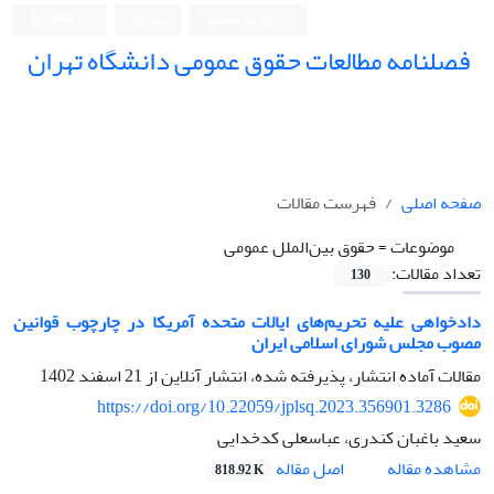
ورود به سامانه
ثبت نام
English
فصلنامه مطالعات حقوق عمومی دانشگاه تهران
دانشکده حقوق و علوم سیاسی دانشگاه تهران
صفحه اصلی
فهرست مقالات
موضوعات =
حقوق بین‌الملل عمومی
تعداد مقالات:
130
دادخواهی علیه تحریم‌های ایالات متحده آمریکا در چارچوب قوانین
مصوب مجلس شورای اسلامی ایران
مقالات آماده انتشار، پذیرفته شده، انتشار آنلاین از
21 اسفند 1402
https://doi.org/10.22059/jplsq.2023.356901.3286
سعید باغبان کندری، عباسعلی کدخدایی
اصل مقاله
مشاهده مقاله
818.92 K