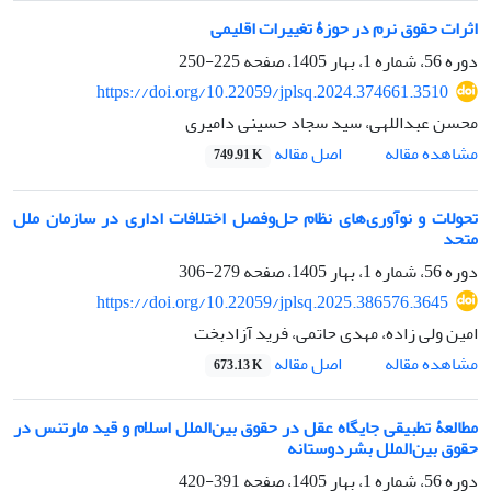
اثرات حقوق نرم در حوزۀ تغییرات اقلیمی
دوره 56، شماره 1، بهار 1405، صفحه
225-250
https://doi.org/10.22059/jplsq.2024.374661.3510
محسن عبداللهی، سید سجاد حسینی دامیری
اصل مقاله
مشاهده مقاله
749.91 K
تحولات و نوآوری‌های نظام حل‌وفصل اختلافات اداری در سازمان ملل
متحد
دوره 56، شماره 1، بهار 1405، صفحه
279-306
https://doi.org/10.22059/jplsq.2025.386576.3645
امین ولی زاده، مهدی حاتمی، فرید آزادبخت
اصل مقاله
مشاهده مقاله
673.13 K
مطالعۀ تطبیقی جایگاه عقل در حقوق بین‌الملل اسلام و قید مارتنس در
حقوق بین‌الملل بشردوستانه
دوره 56، شماره 1، بهار 1405، صفحه
391-420