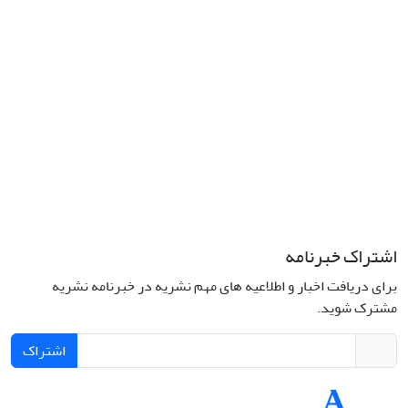
کد پستی: 1316683117
تلفن: 66414424-021 (تماس صرفاً از ساعت 9 الی 13 روزهای فرد)
پست الکترونیکی:
jplsq@ut.ac.ir
Creative Commons Attribution 4.0
This work is licensed under a
International License
اشتراک خبرنامه
برای دریافت اخبار و اطلاعیه های مهم نشریه در خبرنامه نشریه
مشترک شوید.
اشتراک