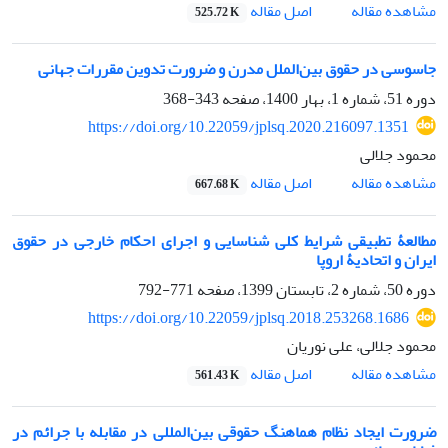
اصل مقاله
مشاهده مقاله
525.72 K
جاسوسی در حقوق بین‌الملل مدرن و ضرورت تدوین مقررات جهانی
دوره 51، شماره 1، بهار 1400، صفحه
343-368
https://doi.org/10.22059/jplsq.2020.216097.1351
محمود جلالی
اصل مقاله
مشاهده مقاله
667.68 K
مطالعۀ تطبیقی شرایط کلی شناسایی و اجرای احکام خارجی در حقوق
ایران و اتحادیۀ اروپا
دوره 50، شماره 2، تابستان 1399، صفحه
771-792
https://doi.org/10.22059/jplsq.2018.253268.1686
محمود جلالی، علی نوریان
اصل مقاله
مشاهده مقاله
561.43 K
ضرورت ایجاد نظام هماهنگ حقوقی بین‌‏المللی در مقابله با جرائم در