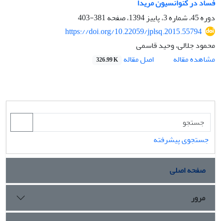
فساد در کنوانسیون مریدا
دوره 45، شماره 3، پاییز 1394، صفحه
381-403
https://doi.org/10.22059/jplsq.2015.55794
محمود جلالی، وحید قاسمی
اصل مقاله
مشاهده مقاله
326.99 K
جستجوی پیشرفته
صفحه اصلی
مرور