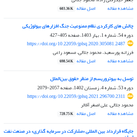
اصل مقاله
مشاهده مقاله
603.36 K
چالش‏ های کارکردی نظام ممنوعیت جنگ ‏افزارهای بیولوژیکی
دوره 54، شماره 1، بهار 1403، صفحه
405-427
https://doi.org/10.22059/jplsq.2020.305081.2487
فرزانه پورسعید، محمود جلالی، مسعود راعی
اصل مقاله
مشاهده مقاله
698.54 K
توسل به بیوتروریسم از منظر حقوق بین‌الملل
دوره 53، شماره 4، زمستان 1402، صفحه
2057-2079
https://doi.org/10.22059/jplsq.2021.296700.2311
محمود جلالی، علی اصغر آقالر
اصل مقاله
مشاهده مقاله
728.75 K
جایگاه قرارداد بین‏ المللی «مشارکت ‏در ‏سرمایه‏ گذاری» در صنعت نفت