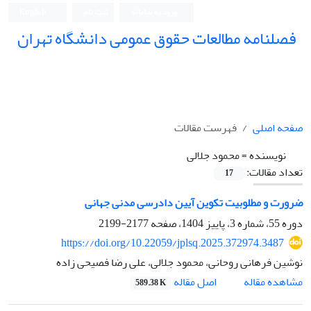
ورود به سامانه
ثبت نام
English
فصلنامه مطالعات حقوق عمومی دانشگاه تهران
دانشکده حقوق و علوم سیاسی دانشگاه تهران
صفحه اصلی
فهرست مقالات
نویسنده =
محمود جلالی
تعداد مقالات:
17
ضرورت و مطلوبیت تکوین آیین دادرسی مدنی جهانی
دوره 55، شماره 3، پاییز 1404، صفحه
2177-2199
https://doi.org/10.22059/jplsq.2025.372974.3487
نوشین فرهانی روحانی، محمود جلالی، علی رضا فصیحی زاده
اصل مقاله
مشاهده مقاله
589.38 K